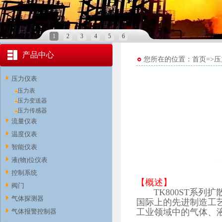
1
2
3
4
5
6
产品中心
您所在的位置：首页=>
压力仪表
压力表
压力变送器
压力传感器
流量仪表
温度仪表
智能仪表
液(物)位仪表
控制系统
【概述】
阀门
TK800ST系列
气体探测器
国际上的先进制造工
工业领域中的气体、
气体报警控制器