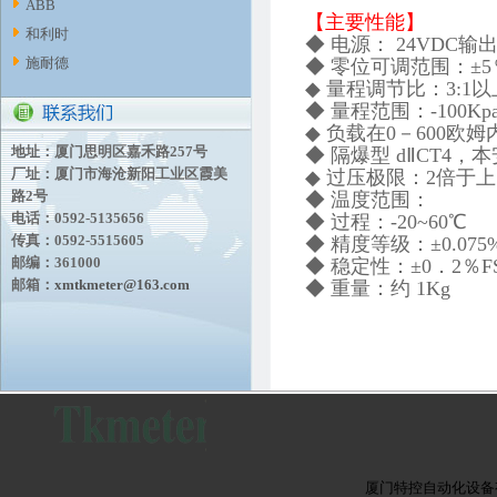
ABB
【主要性能】
和利时
◆ 电源： 24VDC输出
施耐德
◆ 零位可调范围：±5
◆ 量程调节比：3:1以
◆ 量程范围：-100Kpa-
◆ 负载在0－600欧姆
地址：厦门思明区嘉禾路257号
◆ 隔爆型 dⅡCT4，本安
厂址：厦门市海沧新阳工业区霞美
◆ 过压极限：2倍于
路2号
◆ 温度范围：
电话：0592-5135656
◆ 过程：-20~60℃
传真：0592-5515605
◆ 精度等级：±0.075
邮编：361000
◆ 稳定性：±0．2％F
邮箱：
xmtkmeter@163.com
◆ 重量：约 1Kg
厦门特控自动化设备