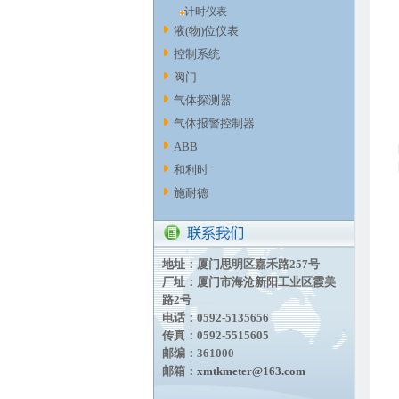
计时仪表
液(物)位仪表
控制系统
阀门
气体探测器
气体报警控制器
ABB
和利时
施耐德
地址：厦门思明区嘉禾路257号
厂址：厦门市海沧新阳工业区霞美
路2号
电话：0592-5135656
传真：0592-5515605
邮编：361000
邮箱：
xmtkmeter@163.com