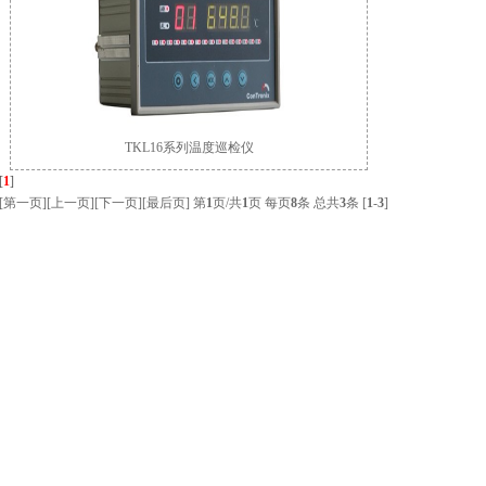
TKL16系列温度巡检仪
[
1
]
[第一页][上一页][下一页][最后页] 第
1
页/共
1
页 每页
8
条 总共
3
条 [
1
-
3
]