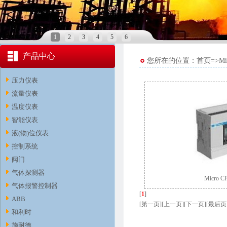
1
2
3
4
5
6
产品中心
您所在的位置：首页=>Mic
压力仪表
流量仪表
温度仪表
智能仪表
液(物)位仪表
控制系统
阀门
气体探测器
Micro 
气体报警控制器
[
1
]
ABB
[第一页][上一页][下一页][最后页
和利时
施耐德